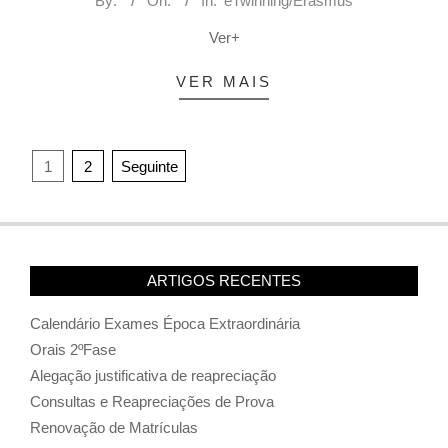
By:
On:
In:
eTwinning/Erasmus
Ver+
VER MAIS
Paginação
1
2
Seguinte
dos
conteúdos
ARTIGOS RECENTES
Calendário Exames Época Extraordinária
Orais 2ºFase
Alegação justificativa de reapreciação
Consultas e Reapreciações de Prova
Renovação de Matrículas