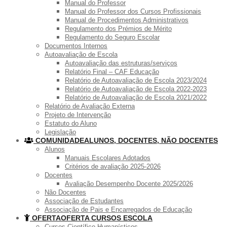
Manual do Professor
Manual do Professor dos Cursos Profissionais
Manual de Procedimentos Administrativos
Regulamento dos Prémios de Mérito
Regulamento do Seguro Escolar
Documentos Internos
Autoavaliação de Escola
Autoavaliação das estruturas/serviços
Relatório Final – CAF Educação
Relatório de Autoavaliação de Escola 2023/2024
Relatório de Autoavaliação de Escola 2022-2023
Relatório de Autoavaliação de Escola 2021/2022
Relatório de Avaliação Externa
Projeto de Intervenção
Estatuto do Aluno
Legislação
COMUNIDADE
ALUNOS, DOCENTES, NÃO DOCENTES
Alunos
Manuais Escolares Adotados
Critérios de avaliação 2025-2026
Docentes
Avaliação Desempenho Docente 2025/2026
Não Docentes
Associação de Estudantes
Associação de Pais e Encarregados de Educação
OFERTA
OFERTA CURSOS ESCOLA
Cursos Científico-Humanísticos