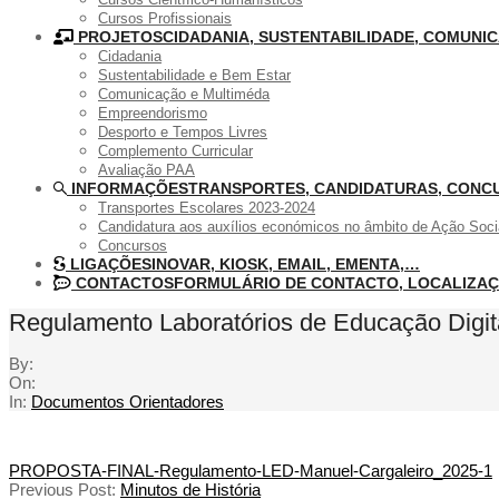
Cursos Profissionais
PROJETOS
CIDADANIA, SUSTENTABILIDADE, COMUN
Cidadania
Sustentabilidade e Bem Estar
Comunicação e Multiméda
Empreendorismo
Desporto e Tempos Livres
Complemento Curricular
Avaliação PAA
INFORMAÇÕES
TRANSPORTES, CANDIDATURAS, CONC
Transportes Escolares 2023-2024
Candidatura aos auxílios económicos no âmbito de Ação Soci
Concursos
LIGAÇÕES
INOVAR, KIOSK, EMAIL, EMENTA,…
CONTACTOS
FORMULÁRIO DE CONTACTO, LOCALIZA
Regulamento Laboratórios de Educação Digit
By:
On:
In:
Documentos Orientadores
PROPOSTA-FINAL-Regulamento-LED-Manuel-Cargaleiro_2025-1
Previous Post:
Minutos de História