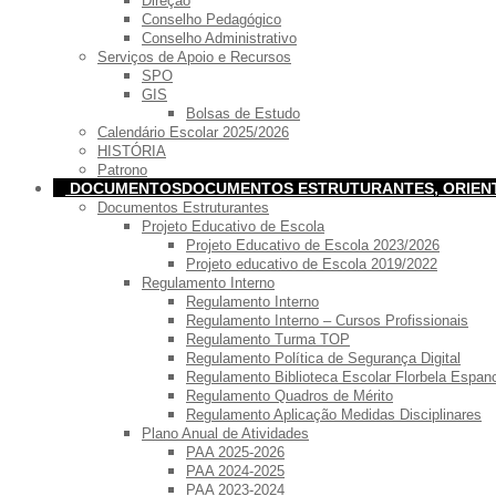
Direção
Conselho Pedagógico
Conselho Administrativo
Serviços de Apoio e Recursos
SPO
GIS
Bolsas de Estudo
Calendário Escolar 2025/2026
HISTÓRIA
Patrono
DOCUMENTOS
DOCUMENTOS ESTRUTURANTES, ORIE
Documentos Estruturantes
Projeto Educativo de Escola
Projeto Educativo de Escola 2023/2026
Projeto educativo de Escola 2019/2022
Regulamento Interno
Regulamento Interno
Regulamento Interno – Cursos Profissionais
Regulamento Turma TOP
Regulamento Política de Segurança Digital
Regulamento Biblioteca Escolar Florbela Espan
Regulamento Quadros de Mérito
Regulamento Aplicação Medidas Disciplinares
Plano Anual de Atividades
PAA 2025-2026
PAA 2024-2025
PAA 2023-2024