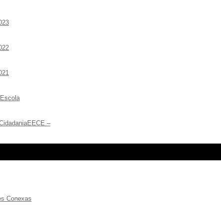
023
022
021
 Escola
 CidadaniaEECE –
ões Conexas