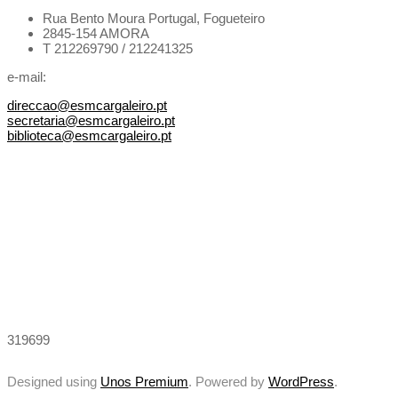
Rua Bento Moura Portugal,
Fogueteiro
2845-154 AMORA
T 212269790 / 212241325
e-mail:
direccao@esmcargaleiro.pt
secretaria@esmcargaleiro.pt
biblioteca@esmcargaleiro.pt
319699
Designed using
Unos Premium
. Powered by
WordPress
.