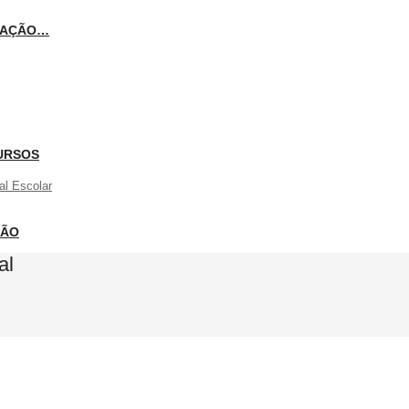
ICAÇÃO…
URSOS
al Escolar
ÇÃO
al