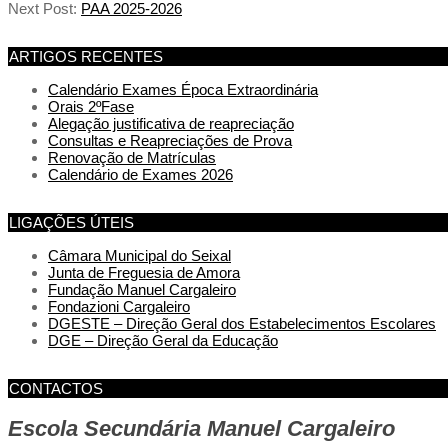
Next Post:
PAA 2025-2026
ARTIGOS RECENTES
Calendário Exames Época Extraordinária
Orais 2ºFase
Alegação justificativa de reapreciação
Consultas e Reapreciações de Prova
Renovação de Matrículas
Calendário de Exames 2026
LIGAÇÕES ÚTEIS
Câmara Municipal do Seixal
Junta de Freguesia de Amora
Fundação Manuel Cargaleiro
Fondazioni Cargaleiro
DGESTE – Direção Geral dos Estabelecimentos Escolares
DGE – Direção Geral da Educação
CONTACTOS
Escola Secundária Manuel Cargaleiro