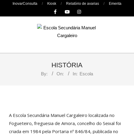
Skip
InovarConsulta
Kiosk
Relatório de avarias
Ementa
to
content
Primary
Navigation
HISTÓRIA
Menu
By:
On:
In:
Escola
A Escola Secundária Manuel Cargaleiro localizada no
Fogueteiro, freguesia de Amora, concelho do Seixal foi
criada em 1984 pela Portaria nº 846/84, publicada no