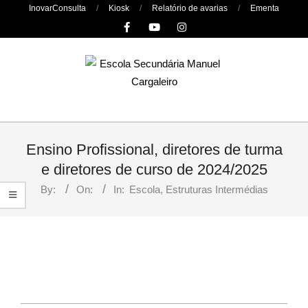
Skip
InovarConsulta
Kiosk
Relatório de avarias
Ementa
to
content
Primary
Navigation
Ensino Profissional, diretores de turma
Menu
e diretores de curso de 2024/2025
By:
On:
In:
Escola
,
Estruturas Intermédias