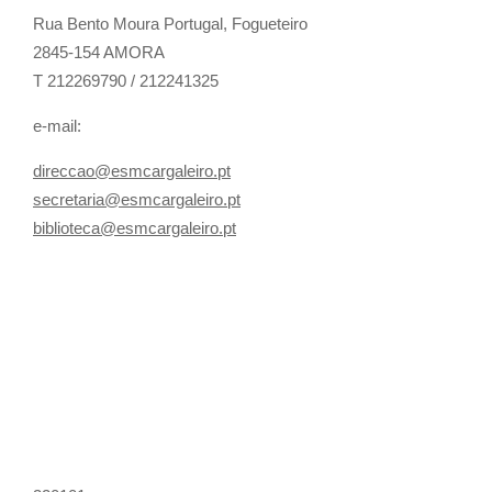
Rua Bento Moura Portugal,
Fogueteiro
2845-154 AMORA
T 212269790 / 212241325
e-mail:
direccao@esmcargaleiro.pt
secretaria@esmcargaleiro.pt
biblioteca@esmcargaleiro.pt