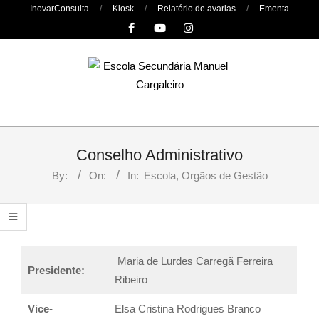
Skip
InovarConsulta
Kiosk
Relatório de avarias
Ementa
to
content
Primary
Navigation
Conselho Administrativo
Menu
By:
On:
In:
Escola
,
Orgãos de Gestão
Maria de Lurdes Carregã Ferreira
Presidente:
Ribeiro
Vice-
Elsa Cristina Rodrigues Branco