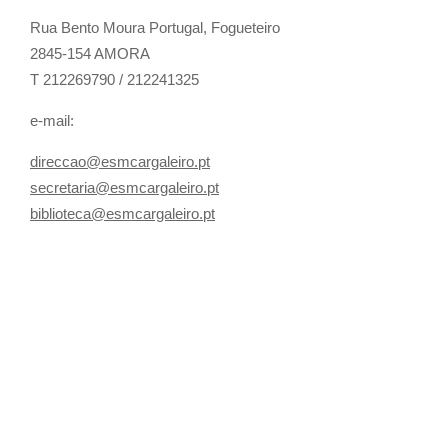
Rua Bento Moura Portugal,
Fogueteiro
2845-154 AMORA
T 212269790 / 212241325
e-mail:
direccao@esmcargaleiro.pt
secretaria@esmcargaleiro.pt
biblioteca@esmcargaleiro.pt