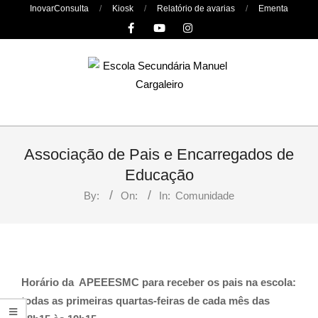
Skip
InovarConsulta
Kiosk
Relatório de avarias
Ementa
to
content
Primary
Navigation
Associação de Pais e Encarregados de
Menu
Educação
By:
On:
In:
Comunidade
Horário da APEEESMC para receber os pais na escola:
todas as primeiras quartas-feiras de cada mês das