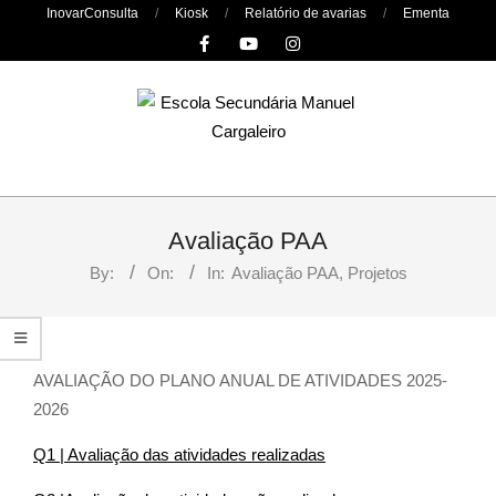
Skip
InovarConsulta
Kiosk
Relatório de avarias
Ementa
to
content
Primary
Navigation
Avaliação PAA
Menu
By:
On:
In:
Avaliação PAA
,
Projetos
AVALIAÇÃO DO PLANO ANUAL DE ATIVIDADES 2025-
2026
Q1 | Avaliação das atividades realizadas