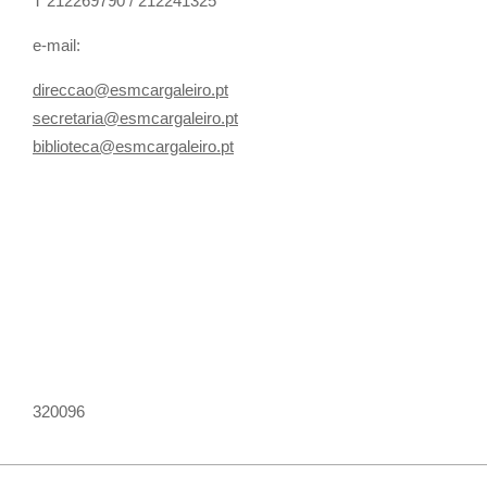
T 212269790 / 212241325
e-mail:
direccao@esmcargaleiro.pt
secretaria@esmcargaleiro.pt
biblioteca@esmcargaleiro.pt
320096