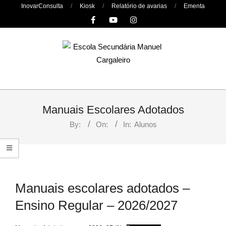
Skip
InovarConsulta
Kiosk
Relatório de avarias
Ementa
to
content
Primary
Navigation
Manuais Escolares Adotados
Menu
By:
On:
In:
Alunos
Manuais escolares adotados –
Ensino Regular – 2026/2027