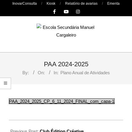
Skip
InovarConsulta
Kiosk
Relatório de avarias
Ementa
to
content
Primary
Navigation
PAA 2024-2025
Menu
By:
On:
In:
Plano Anual de Atividades
PAA_2024_2025_CP_6_11_2024_FINAL_com_capa-1
Previous Post:
Club Édition Créative