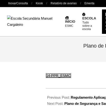
Skip
InovarConsulta
Kiosk
Relatório de avarias
Ementa
to
content
ESCOLA
INÍCIO
Tudo
ESMC
sobre a
escola
Plano de 
14-PPR_ESMC
Previous Post:
Regulamento Aplicaç
Next Post:
Plano de Segurança e S