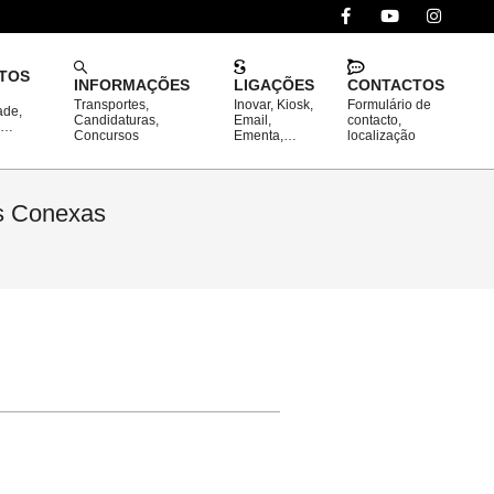
TOS
INFORMAÇÕES
LIGAÇÕES
CONTACTOS
Transportes,
Inovar, Kiosk,
Formulário de
ade,
Prim
Candidaturas,
Email,
contacto,
o…
Concursos
Ementa,…
localização
Navi
Men
es Conexas