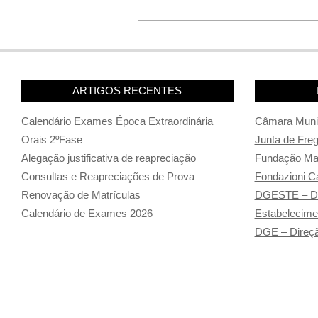
ARTIGOS RECENTES
Calendário Exames Época Extraordinária
Câmara Munic
Orais 2ºFase
Junta de Fre
Alegação justificativa de reapreciação
Fundação Man
Consultas e Reapreciações de Prova
Fondazioni Ca
Renovação de Matrículas
DGESTE – Di
Calendário de Exames 2026
Estabelecime
DGE – Direçã