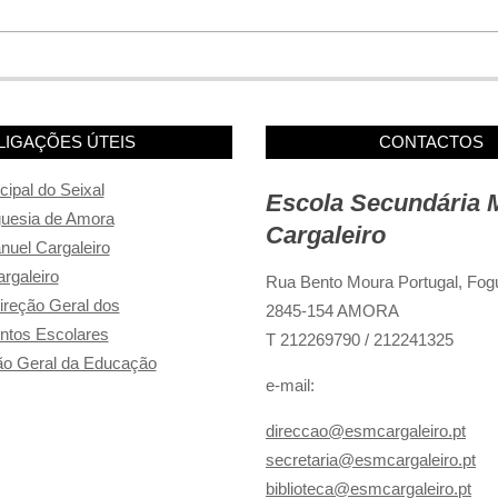
LIGAÇÕES ÚTEIS
CONTACTOS
ipal do Seixal
Escola Secundária 
guesia de Amora
Cargaleiro
uel Cargaleiro
rgaleiro
Rua Bento Moura Portugal,
Fogu
reção Geral dos
2845-154 AMORA
ntos Escolares
T 212269790 / 212241325
o Geral da Educação
e-mail:
direccao@esmcargaleiro.pt
secretaria@esmcargaleiro.pt
biblioteca@esmcargaleiro.pt