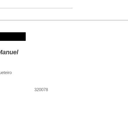
Manuel
eteiro
320078