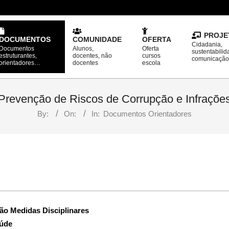
PROJE
DOCUMENTOS
COMUNIDADE
OFERTA
Cidadania,
Documentos
Alunos,
Oferta
sustentabilid
estruturantes,
docentes, não
cursos
comunicaçã
orientadores…
docentes
escola
Prevenção de Riscos de Corrupção e Infraçõ
By:
On:
In:
Documentos Orientadores
ão Medidas Disciplinares
aúde