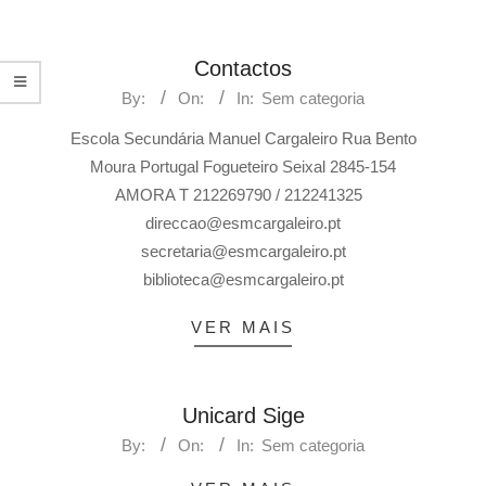
Contactos
By:
On:
In:
Sem categoria
Escola Secundária Manuel Cargaleiro Rua Bento
Moura Portugal Fogueteiro Seixal 2845-154
AMORA T 212269790 / 212241325
direccao@esmcargaleiro.pt
secretaria@esmcargaleiro.pt
biblioteca@esmcargaleiro.pt
VER MAIS
Unicard Sige
By:
On:
In:
Sem categoria