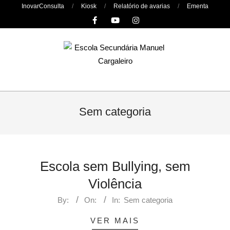
Skip
InovarConsulta
Kiosk
Relatório de avarias
Ementa
to
content
Primary
Navigation
Sem categoria
Menu
Escola sem Bullying, sem
Violência
By:
On:
In:
Sem categoria
VER MAIS