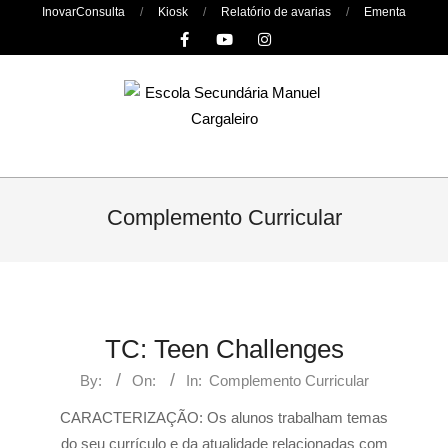
Skip
InovarConsulta
Kiosk
Relatório de avarias
Ementa
to
content
Primary
Navigation
Complemento Curricular
Menu
TC: Teen Challenges
By:
On:
In:
Complemento Curricular
CARACTERIZAÇÃO: Os alunos trabalham temas
do seu currículo e da atualidade relacionadas com