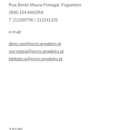
Rua Bento Moura Portugal,
Fogueteiro
2845-154 AMORA
T 212269790 / 212241325
e-mail:
direccao@esmcargaleiro.pt
secretaria@esmcargaleiro.pt
biblioteca@esmcargaleiro.pt
320785