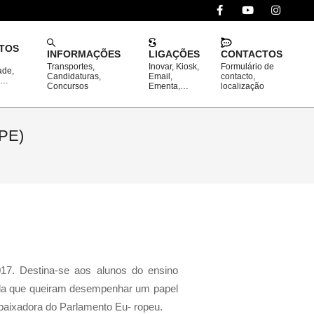
TOS
INFORMAÇÕES
LIGAÇÕES
CONTACTOS
Transportes,
Inovar, Kiosk,
Formulário de
ade,
Prim
Candidaturas,
Email,
contacto,
o…
Concursos
Ementa,…
localização
Navi
Men
EPE)
017. Destina-se aos alunos do ensino
cola que queiram desempenhar um papel
mbaixadora do Parlamento Eu- ropeu.