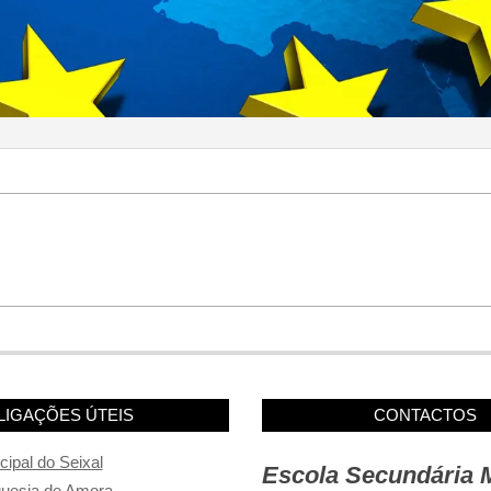
LIGAÇÕES ÚTEIS
CONTACTOS
ipal do Seixal
Escola Secundária 
guesia de Amora