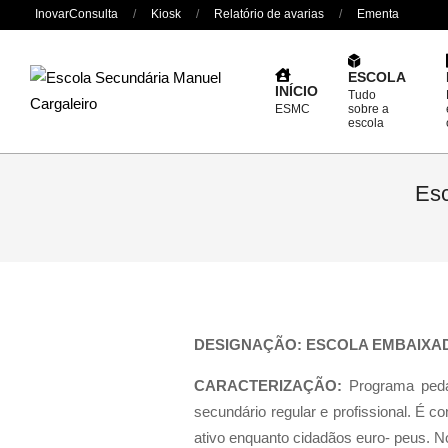
Skip
InovarConsulta
Kiosk
Relatório de avarias
Ementa
to
content
ESCOLA
INÍCIO
Tudo
ESMC
sobre a
escola
Esc
DESIGNAÇÃO: ESCOLA EMBAIXA
CARACTERIZAÇÃO:
Programa peda
secundário regular e profissional. É
ativo enquanto cidadãos euro- peus. N