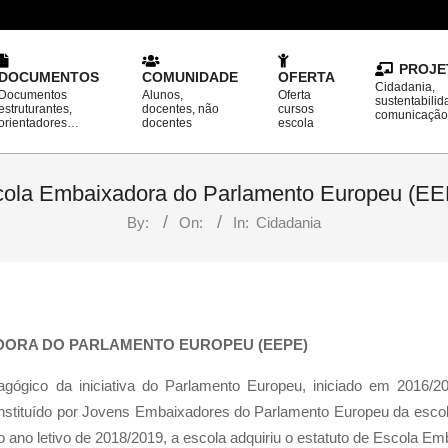
PROJE
DOCUMENTOS
COMUNIDADE
OFERTA
Cidadania,
Documentos
Alunos,
Oferta
sustentabilid
estruturantes,
docentes, não
cursos
comunicaçã
orientadores…
docentes
escola
ola Embaixadora do Parlamento Europeu (E
By:
On:
In:
Cidadania
DORA DO PARLAMENTO EUROPEU (EEPE)
gógico da iniciativa do Parlamento Europeu, iniciado em 2016/2
 constituído por Jovens Embaixadores do Parlamento Europeu da es
o ano letivo de 2018/2019, a escola adquiriu o estatuto de Escola E