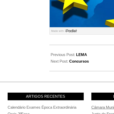
Previous Post:
LEMA
Next Post:
Concursos
ARTIGOS RECENTES
Calendário Exames Época Extraordinária
Câmara Munic
Orais 2ºFase
Junta de Fre