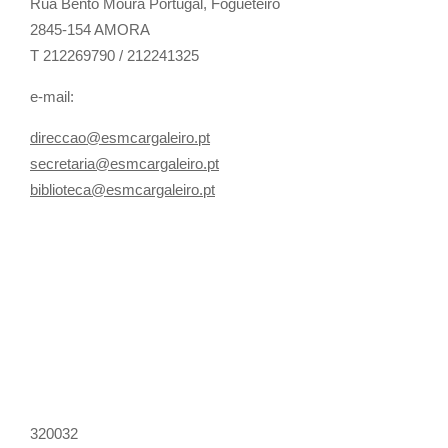
Rua Bento Moura Portugal,
Fogueteiro
2845-154 AMORA
T 212269790 / 212241325
e-mail:
direccao@esmcargaleiro.pt
secretaria@esmcargaleiro.pt
biblioteca@esmcargaleiro.pt
320032