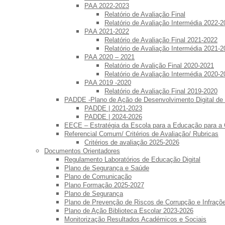
PAA 2022-2023
Relatório de Avaliação Final
Relatório de Avaliação Intermédia 2022-2
PAA 2021-2022
Relatório de Avaliação Final 2021-2022
Relatório de Avaliação Intermédia 2021-2
PAA 2020 – 2021
Relatório de Avalição Final 2020-2021
Relatório de Avaliação Intermédia 2020-2
PAA 2019 -2020
Relatório de Avaliação Final 2019-2020
PADDE -Plano de Ação de Desenvolvimento Digital de
PADDE | 2021-2023
PADDE | 2024-2026
EECE – Estratégia da Escola para a Educação para a
Referencial Comum/ Critérios de Avaliação/ Rubricas
Critérios de avaliação 2025-2026
Documentos Orientadores
Regulamento Laboratórios de Educação Digital
Plano de Segurança e Saúde
Plano de Comunicação
Plano Formação 2025-2027
Plano de Segurança
Plano de Prevenção de Riscos de Corrupção e Infraç
Plano de Ação Biblioteca Escolar 2023-2026
Monitorização Resultados Académicos e Sociais