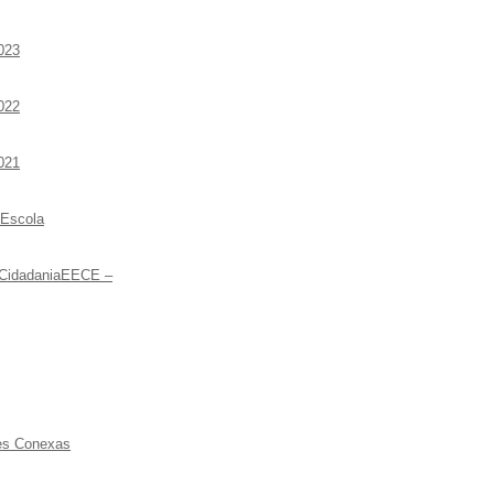
023
022
021
 Escola
 CidadaniaEECE –
ões Conexas