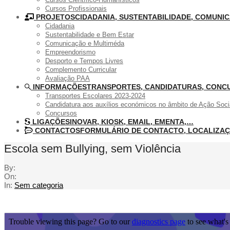
Cursos Profissionais
PROJETOS
CIDADANIA, SUSTENTABILIDADE, COMUN
Cidadania
Sustentabilidade e Bem Estar
Comunicação e Multiméda
Empreendorismo
Desporto e Tempos Livres
Complemento Curricular
Avaliação PAA
INFORMAÇÕES
TRANSPORTES, CANDIDATURAS, CONC
Transportes Escolares 2023-2024
Candidatura aos auxílios económicos no âmbito de Ação Soci
Concursos
LIGAÇÕES
INOVAR, KIOSK, EMAIL, EMENTA,…
CONTACTOS
FORMULÁRIO DE CONTACTO, LOCALIZA
Escola sem Bullying, sem Violência
By:
On:
In:
Sem categoria