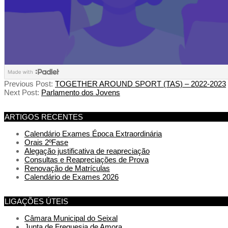
Previous Post:
TOGETHER AROUND SPORT (TAS) – 2022-2023
Next Post:
Parlamento dos Jovens
ARTIGOS RECENTES
Calendário Exames Época Extraordinária
Orais 2ºFase
Alegação justificativa de reapreciação
Consultas e Reapreciações de Prova
Renovação de Matrículas
Calendário de Exames 2026
LIGAÇÕES ÚTEIS
Câmara Municipal do Seixal
Junta de Freguesia de Amora