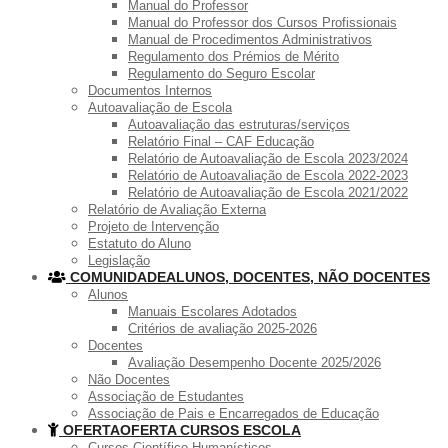
Manual do Professor
Manual do Professor dos Cursos Profissionais
Manual de Procedimentos Administrativos
Regulamento dos Prémios de Mérito
Regulamento do Seguro Escolar
Documentos Internos
Autoavaliação de Escola
Autoavaliação das estruturas/serviços
Relatório Final – CAF Educação
Relatório de Autoavaliação de Escola 2023/2024
Relatório de Autoavaliação de Escola 2022-2023
Relatório de Autoavaliação de Escola 2021/2022
Relatório de Avaliação Externa
Projeto de Intervenção
Estatuto do Aluno
Legislação
COMUNIDADE
ALUNOS, DOCENTES, NÃO DOCENTES
Alunos
Manuais Escolares Adotados
Critérios de avaliação 2025-2026
Docentes
Avaliação Desempenho Docente 2025/2026
Não Docentes
Associação de Estudantes
Associação de Pais e Encarregados de Educação
OFERTA
OFERTA CURSOS ESCOLA
Cursos Científico-Humanísticos