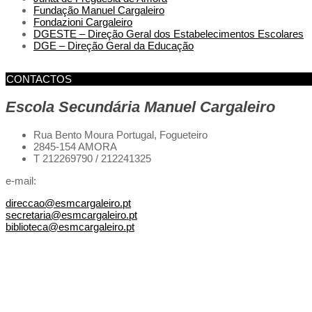
Fundação Manuel Cargaleiro
Fondazioni Cargaleiro
DGESTE – Direção Geral dos Estabelecimentos Escolares
DGE – Direção Geral da Educação
CONTACTOS
Escola Secundária Manuel Cargaleiro
Rua Bento Moura Portugal,
Fogueteiro
2845-154 AMORA
T 212269790 / 212241325
e-mail:
direccao@esmcargaleiro.pt
secretaria@esmcargaleiro.pt
biblioteca@esmcargaleiro.pt