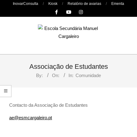
Skip
InovarConsulta
Kiosk
Relatório de avarias
Ementa
to
content
Primary
Navigation
Associação de Estudantes
Menu
By:
On:
In:
Comunidade
Contacto da Associação de Estudantes
ae@esmcargaleiro.pt