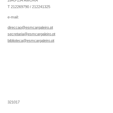
2845-154 AMORA
T 212269790 / 212241325
e-mail:
direccao@esmcargaleiro.pt
secretaria@esmcargaleiro.pt
biblioteca@esmcargaleiro.pt
321017