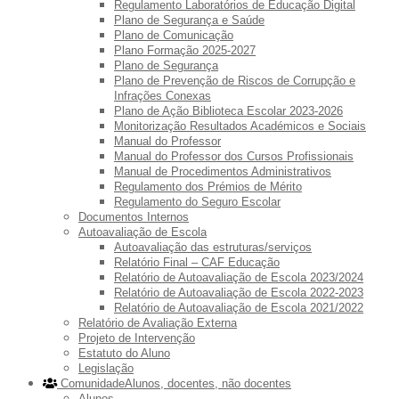
Regulamento Laboratórios de Educação Digital
Plano de Segurança e Saúde
Plano de Comunicação
Plano Formação 2025-2027
Plano de Segurança
Plano de Prevenção de Riscos de Corrupção e
Infrações Conexas
Plano de Ação Biblioteca Escolar 2023-2026
Monitorização Resultados Académicos e Sociais
Manual do Professor
Manual do Professor dos Cursos Profissionais
Manual de Procedimentos Administrativos
Regulamento dos Prémios de Mérito
Regulamento do Seguro Escolar
Documentos Internos
Autoavaliação de Escola
Autoavaliação das estruturas/serviços
Relatório Final – CAF Educação
Relatório de Autoavaliação de Escola 2023/2024
Relatório de Autoavaliação de Escola 2022-2023
Relatório de Autoavaliação de Escola 2021/2022
Relatório de Avaliação Externa
Projeto de Intervenção
Estatuto do Aluno
Legislação
Comunidade
Alunos, docentes, não docentes
Alunos