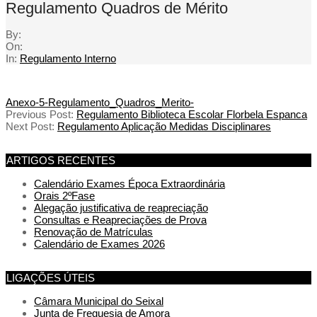
Regulamento Quadros de Mérito
By:
On:
In:
Regulamento Interno
Anexo-5-Regulamento_Quadros_Merito-
Previous Post:
Regulamento Biblioteca Escolar Florbela Espanca
Next Post:
Regulamento Aplicação Medidas Disciplinares
ARTIGOS RECENTES
Calendário Exames Época Extraordinária
Orais 2ºFase
Alegação justificativa de reapreciação
Consultas e Reapreciações de Prova
Renovação de Matrículas
Calendário de Exames 2026
LIGAÇÕES ÚTEIS
Câmara Municipal do Seixal
Junta de Freguesia de Amora