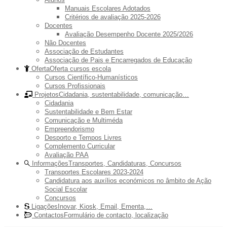
Manuais Escolares Adotados
Critérios de avaliação 2025-2026
Docentes
Avaliação Desempenho Docente 2025/2026
Não Docentes
Associação de Estudantes
Associação de Pais e Encarregados de Educação
Oferta
Oferta cursos escola
Cursos Científico-Humanísticos
Cursos Profissionais
Projetos
Cidadania, sustentabilidade, comunicação…
Cidadania
Sustentabilidade e Bem Estar
Comunicação e Multiméda
Empreendorismo
Desporto e Tempos Livres
Complemento Curricular
Avaliação PAA
Informações
Transportes, Candidaturas, Concursos
Transportes Escolares 2023-2024
Candidatura aos auxílios económicos no âmbito de Ação
Social Escolar
Concursos
Ligações
Inovar, Kiosk, Email, Ementa,…
Contactos
Formulário de contacto, localização