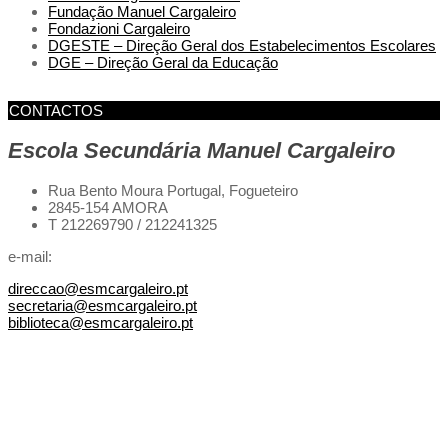
Fundação Manuel Cargaleiro
Fondazioni Cargaleiro
DGESTE – Direção Geral dos Estabelecimentos Escolares
DGE – Direção Geral da Educação
CONTACTOS
Escola Secundária Manuel Cargaleiro
Rua Bento Moura Portugal,
Fogueteiro
2845-154 AMORA
T 212269790 / 212241325
e-mail:
direccao@esmcargaleiro.pt
secretaria@esmcargaleiro.pt
biblioteca@esmcargaleiro.pt