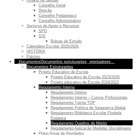
Orgãos de Gestão
Conselho Geral
Direção
Conselho Pedagógico
Conselho Administrativo
Serviços de Apoio e Recursos
SPO
GIS
Bolsas de Estudo
Calendário Escolar 2025/2026
HISTÓRIA
Patrono
Documentos
Documentos estruturantes, orientadores…
Documentos Estruturantes
Projeto Educativo de Escola
Projeto Educativo de Escola 2023/2026
Projeto educativo de Escola 2019/2022
Regulamento Interno
Regulamento Interno
Regulamento Interno – Cursos Profissionais
Regulamento Turma TOP
Regulamento Política de Segurança Digital
Regulamento Biblioteca Escolar Florbela
Espanca
Regulamento Quadros de Mérito
Regulamento Aplicação Medidas Disciplinares
Plano Anual de Atividades