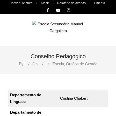
Skip
InovarConsulta
Kiosk
Relatório de avarias
Ementa
to
content
Primary
Navigation
Conselho Pedagógico
Menu
By:
On:
In:
Escola
,
Orgãos de Gestão
Departamento de
Cristina Chabert
Línguas:
Departamento de