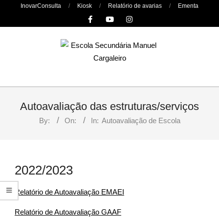
Skip
InovarConsulta
Kiosk
Relatório de avarias
Ementa
to
content
Primary
Navigation
Autoavaliação das estruturas/serviços
Menu
By:
On:
In:
Autoavaliação de Escola
2022/2023
Relatório de Autoavaliação EMAEI
Relatório de Autoavaliação GAAF