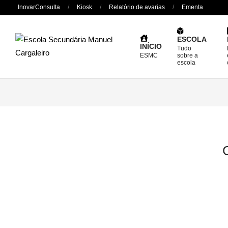
Skip
InovarConsulta
Kiosk
Relatório de avarias
Ementa
to
content
ESCOLA
INÍCIO
Tudo
ESMC
sobre a
escola