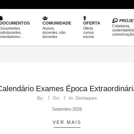
PROJE
DOCUMENTOS
COMUNIDADE
OFERTA
Cidadania,
Documentos
Alunos,
Oferta
sustentabilid
estruturantes,
docentes, não
cursos
comunicaçã
orientadores…
docentes
escola
Calendário Exames Época Extraordinári
By:
On:
In:
Destaques
Setembro 2026
VER MAIS