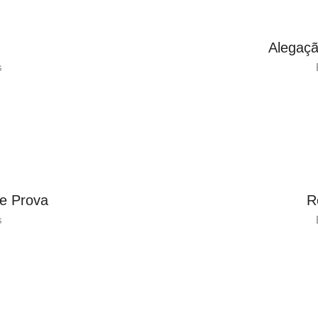
Alegaçã
s
e Prova
R
s