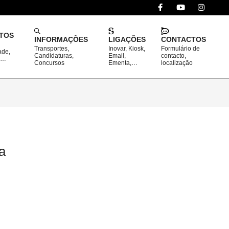
TOS
INFORMAÇÕES
LIGAÇÕES
CONTACTOS
Transportes,
Inovar, Kiosk,
Formulário de
ade,
Prim
Candidaturas,
Email,
contacto,
o…
Concursos
Ementa,…
localização
Navi
Men
a