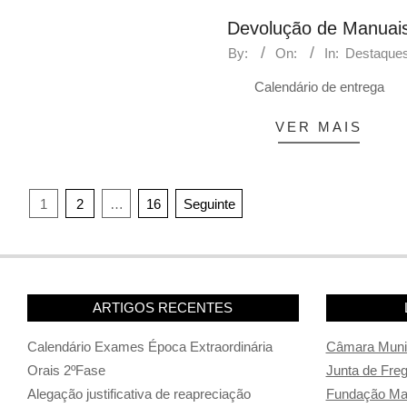
Devolução de Manuai
By:
On:
In:
Destaque
Calendário de entrega
VER MAIS
Paginação
1
2
…
16
Seguinte
dos
conteúdos
ARTIGOS RECENTES
Calendário Exames Época Extraordinária
Câmara Munic
Orais 2ºFase
Junta de Fre
Alegação justificativa de reapreciação
Fundação Man