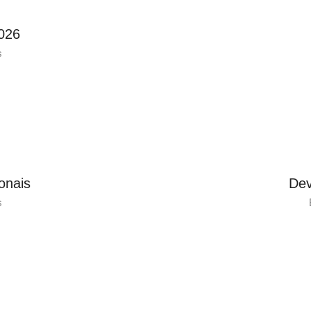
026
s
onais
Dev
s