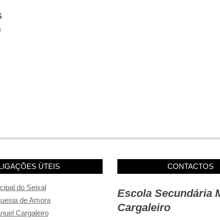
s
s
LIGAÇÕES ÚTEIS
CONTACTOS
ipal do Seixal
Escola Secundária 
guesia de Amora
Cargaleiro
uel Cargaleiro