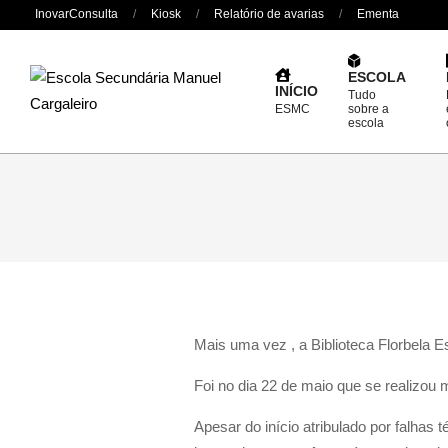
Skip
InovarConsulta
Kiosk
Relatório de avarias
Ementa
to
content
ESCOLA
INÍCIO
Tudo
ESMC
sobre a
escola
Mais uma vez , a Biblioteca Florbela 
Foi no dia 22 de maio que se realizou 
Apesar do início atribulado por falhas