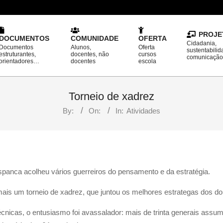
PROJE
DOCUMENTOS
COMUNIDADE
OFERTA
Cidadania,
Documentos
Alunos,
Oferta
sustentabilid
estruturantes,
docentes, não
cursos
comunicaçã
orientadores…
docentes
escola
Torneio de xadrez
By:
On:
In:
Atividades
Espanca acolheu vários guerreiros do pensamento e da estratégia.
mais um torneio de xadrez, que juntou os melhores estrategas dos doi
 técnicas, o entusiasmo foi avassalador: mais de trinta generais as