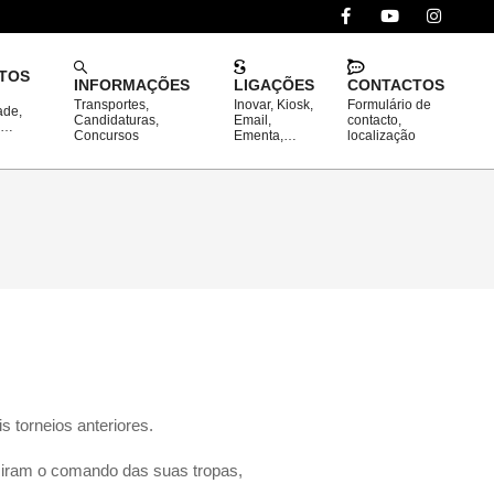
TOS
INFORMAÇÕES
LIGAÇÕES
CONTACTOS
Transportes,
Inovar, Kiosk,
Formulário de
ade,
Prim
Candidaturas,
Email,
contacto,
o…
Concursos
Ementa,…
localização
Navi
Men
s torneios anteriores.
sumiram o comando das suas tropas,