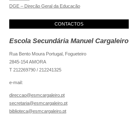
DGE – Direção Geral da Educação
CONTACTOS
Escola Secundária Manuel Cargaleiro
Rua Bento Moura Portugal,
Fogueteiro
2845-154 AMORA
T 212269790 / 212241325
e-mail:
direccao@esmcargaleiro.pt
secretaria@esmcargaleiro.pt
biblioteca@esmcargaleiro.pt