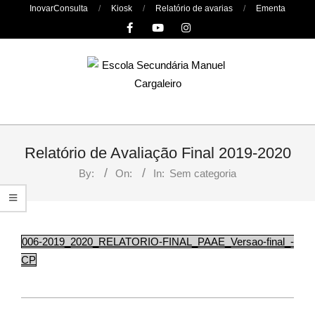
Skip
InovarConsulta
Kiosk
Relatório de avarias
Ementa
to
content
Primary
Navigation
Relatório de Avaliação Final 2019-2020
Menu
By:
On:
In:
Sem categoria
006-2019_2020_RELATORIO-FINAL_PAAE_Versao-final_-
CP