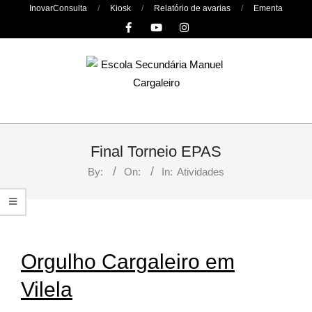
Skip
InovarConsulta
Kiosk
Relatório de avarias
Ementa
to
content
Primary
Navigation
Final Torneio EPAS
Menu
By:
On:
In:
Atividades
Orgulho Cargaleiro em
Vilela