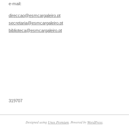
e-mail:
direccao@esmcargaleiro.pt
secretaria@esmcargaleiro.pt
biblioteca@esmcargaleiro.pt
319707
Designed using
Unos Premium
. Powered by
WordPress
.