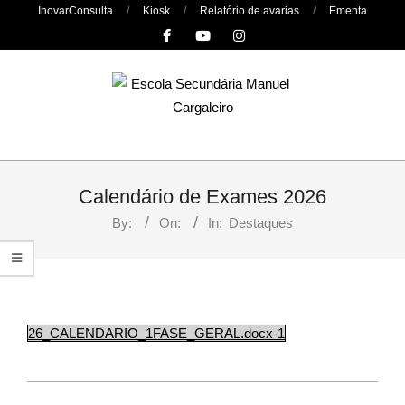
Skip
InovarConsulta
Kiosk
Relatório de avarias
Ementa
to
content
Primary
Navigation
Calendário de Exames 2026
Menu
By:
On:
In:
Destaques
26_CALENDARIO_1FASE_GERAL.docx-1