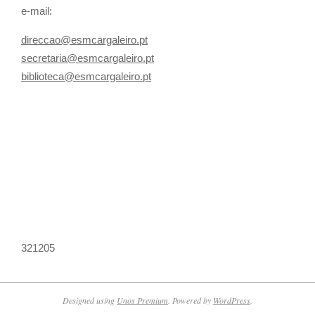
e-mail:
direccao@esmcargaleiro.pt
secretaria@esmcargaleiro.pt
biblioteca@esmcargaleiro.pt
321205
Designed using
Unos Premium
. Powered by
WordPress
.