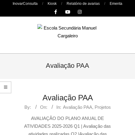
Skip
InovarConsulta
Kiosk
Relatório de avarias
Ementa
to
content
Primary
Navigation
Avaliação PAA
Menu
Avaliação PAA
By:
On:
In:
Avaliação PAA
,
Projetos
AVALIAÇÃO DO PLANO ANUAL DE
ATIVIDADES 2025-2026 Q1 | Avaliação das
atividades realizadas Q2 |Avaliação das