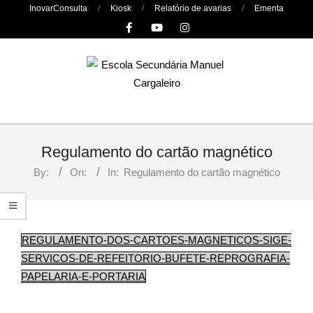
Skip
InovarConsulta
Kiosk
Relatório de avarias
Ementa
to
content
Primary
Navigation
Regulamento do cartão magnético
Menu
By:
On:
In:
Regulamento do cartão magnético
REGULAMENTO-DOS-CARTOES-MAGNETICOS-SIGE-
SERVICOS-DE-REFEITORIO-BUFETE-REPROGRAFIA-
PAPELARIA-E-PORTARIA