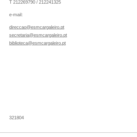
T 212269790 / 212241325
e-mail:
direccao@esmcargaleiro.pt
secretaria@esmcargaleiro.pt
biblioteca@esmcargaleiro.pt
321804