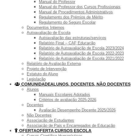
Manual do Professor
Manual do Professor dos Cursos Profissionais
Manual de Procedimentos Administrativos
Regulamento dos Prémios de Mérito
Regulamento do Seguro Escolar
Documentos Internos
Autoavaliação de Escola
Autoavaliação das estruturas/serviços
Relatório Final – CAF Educação
Relatório de Autoavaliação de Escola 2023/2024
Relatório de Autoavaliação de Escola 2022-2023
Relatório de Autoavaliação de Escola 2021/2022
Relatório de Avaliação Externa
Projeto de Intervenção
Estatuto do Aluno
Legislação
COMUNIDADE
ALUNOS, DOCENTES, NÃO DOCENTES
Alunos
Manuais Escolares Adotados
Critérios de avaliação 2025-2026
Docentes
Avaliação Desempenho Docente 2025/2026
Não Docentes
Associação de Estudantes
Associação de Pais e Encarregados de Educação
OFERTA
OFERTA CURSOS ESCOLA
Cursos Científico-Humanísticos