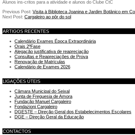
Alunos ins-critos para a atividade e alunos do Clube CtC
Previous Post:
Visita à Biblioteca Joanina e Jardim Botânico em C
Next Post:
Cargaleiro ao pôr do sol
ARTIGOS RECENTES
Calendário Exames Época Extraordinária
Orais 2ºFase
Alegação justificativa de reapreciação
Consultas e Reapreciações de Prova
Renovação de Matrículas
Calendário de Exames 2026
LIGAÇÕES ÚTEIS
Câmara Municipal do Seixal
Junta de Freguesia de Amora
Fundação Manuel Cargaleiro
Fondazioni Cargaleiro
DGESTE – Direção Geral dos Estabelecimentos Escolares
DGE – Direção Geral da Educação
CONTACTOS