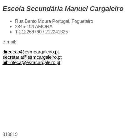
Escola Secundária Manuel Cargaleiro
Rua Bento Moura Portugal,
Fogueteiro
2845-154 AMORA
T 212269790 / 212241325
e-mail:
direccao@esmcargaleiro.pt
secretaria@esmcargaleiro.pt
biblioteca@esmcargaleiro.pt
319819