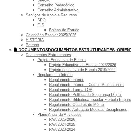
Direção
Conselho Pedagógico
Conselho Administrativo
Serviços de Apoio e Recursos
SPO
GIS
Bolsas de Estudo
Calendário Escolar 2025/2026
HISTÓRIA
Patrono
DOCUMENTOS
DOCUMENTOS ESTRUTURANTES, ORIE
Documentos Estruturantes
Projeto Educativo de Escola
Projeto Educativo de Escola 2023/2026
Projeto educativo de Escola 2019/2022
Regulamento Interno
Regulamento Interno
Regulamento Interno – Cursos Profissionais
Regulamento Turma TOP
Regulamento Política de Segurança Digital
Regulamento Biblioteca Escolar Florbela Espan
Regulamento Quadros de Mérito
Regulamento Aplicação Medidas Disciplinares
Plano Anual de Atividades
PAA 2025-2026
PAA 2024-2025
PAA 2023-2024