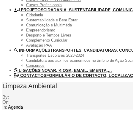
Cursos Profissionais
PROJETOS
CIDADANIA, SUSTENTABILIDADE, COMUN
Cidadania
Sustentabilidade e Bem Estar
Comunicação e Multiméda
Empreendorismo
Desporto e Tempos Livres
Complemento Curricular
Avaliação PAA
INFORMAÇÕES
TRANSPORTES, CANDIDATURAS, CONC
Transportes Escolares 2023-2024
Candidatura aos auxílios económicos no âmbito de Ação Soci
Concursos
LIGAÇÕES
INOVAR, KIOSK, EMAIL, EMENTA,…
CONTACTOS
FORMULÁRIO DE CONTACTO, LOCALIZA
Limpeza Ambiental
By:
On:
In:
Agenda