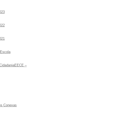
023
022
021
 Escola
 CidadaniaEECE –
ões Conexas