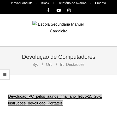
Skip
InovarConsulta
Kiosk
Relatório de avarias
Ementa
to
content
Primary
Navigation
Devolução de Computadores
Menu
By:
On:
In:
Destaques
Devolucao_PC_pelos_alunos_final_ano_letivo-25_26-1
instrucoes_devolucao_Portateis