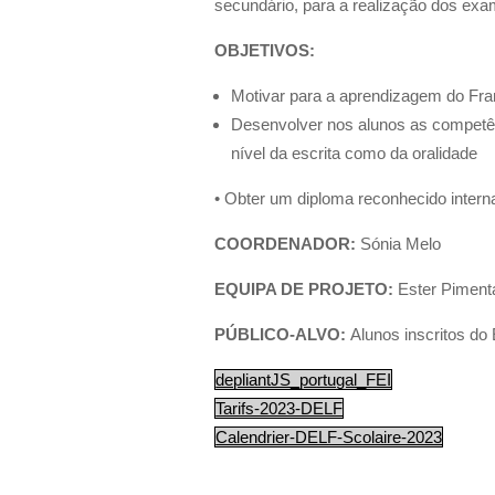
secundário, para a realização dos ex
OBJETIVOS:
Motivar para a aprendizagem do Fr
Desenvolver nos alunos as competê
nível da escrita como da oralidade
•
Obter um diploma reconhecido intern
COORDENADOR:
Sónia Melo
EQUIPA DE PROJETO:
Ester Pimenta
PÚBLICO-ALVO:
Alunos inscritos do
depliantJS_portugal_FEI
Tarifs-2023-DELF
Calendrier-DELF-Scolaire-2023