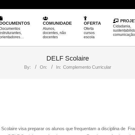
PROJE
DOCUMENTOS
COMUNIDADE
OFERTA
Cidadania,
Documentos
Alunos,
Oferta
sustentabilid
estruturantes,
docentes, não
cursos
comunicaçã
orientadores…
docentes
escola
DELF Scolaire
By:
On:
In:
Complemento Curricular
Scolaire visa preparar os alunos que frequentam a disciplina de Fr