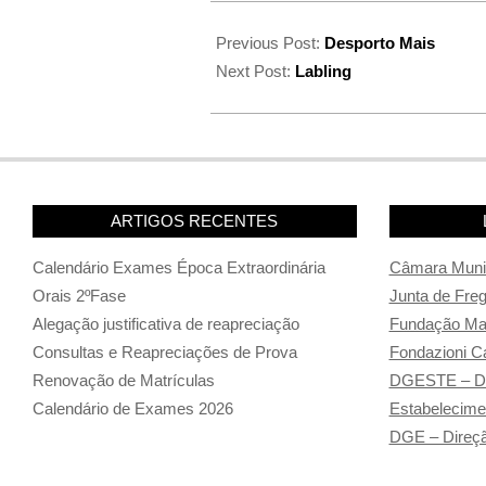
Previous Post:
Desporto Mais
Next Post:
Labling
ARTIGOS RECENTES
Calendário Exames Época Extraordinária
Câmara Munic
Orais 2ºFase
Junta de Fre
Alegação justificativa de reapreciação
Fundação Man
Consultas e Reapreciações de Prova
Fondazioni Ca
Renovação de Matrículas
DGESTE – Di
Calendário de Exames 2026
Estabelecime
DGE – Direçã