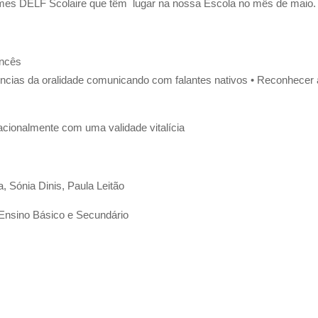
ames DELF Scolaire que têm lugar na nossa Escola no mês de maio
ancês
ncias da oralidade comunicando com falantes nativos
•
Reconhecer a 
acionalmente com uma validade vitalícia
, Sónia Dinis, Paula Leitão
 Ensino Básico e Secundário