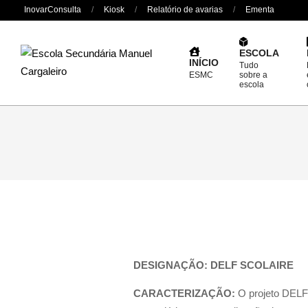
Skip
InovarConsulta
Kiosk
Relatório de avarias
Ementa
to
content
ESCOLA
INÍCIO
Tudo
ESMC
sobre a
escola
DESIGNAÇÃO:
DELF SCOLAIRE
CARACTERIZAÇÃO:
O projeto DELF 