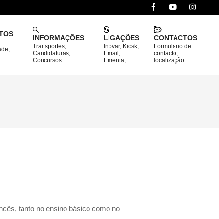
TOS
INFORMAÇÕES
LIGAÇÕES
CONTACTOS
Transportes,
Inovar, Kiosk,
Formulário de
ade,
Prim
Candidaturas,
Email,
contacto,
o…
Concursos
Ementa,…
localização
Navi
Men
ancês, tanto no ensino básico como no