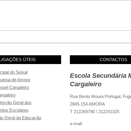
LIGAÇÕES ÚTEIS
CONTACTOS
ipal do Seixal
Escola Secundária 
guesia de Amora
Cargaleiro
uel Cargaleiro
rgaleiro
Rua Bento Moura Portugal,
Fogu
reção Geral dos
2845-154 AMORA
ntos Escolares
T 212269790 / 212241325
o Geral da Educação
e-mail: