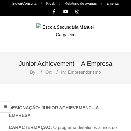
Skip
InovarConsulta
Kiosk
Relatório de avarias
Ementa
to
content
Primary
Navigation
Junior Achievement – A Empresa
Menu
By:
On:
In:
Empreendorismo
DESIGNAÇÃO: JUNIOR ACHIEVEMENT—A
EMPRESA
CARACTERIZAÇÃO:
O programa desafia os alunos do