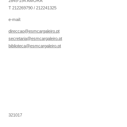
2845-154 AMORA
T 212269790 / 212241325
e-mail:
direccao@esmcargaleiro.pt
secretaria@esmcargaleiro.pt
biblioteca@esmcargaleiro.pt
321017