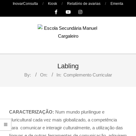
Skip
InovarConsulta
Kiosk
Relatório de avarias
Ementa
to
content
Primary
Navigation
Labling
Menu
By:
On:
In:
Complemento Curricular
CARACTERIZAÇÃO:
Num mundo plurilingue e
pluricultural cada vez mais globalizado, a competência
para comunicar e interagir culturalmente, a utilização das
línguas e de outras ferramentas de comunicação adquirem