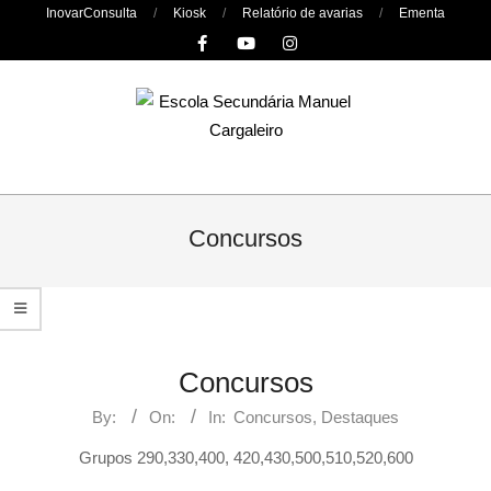
Skip
InovarConsulta
Kiosk
Relatório de avarias
Ementa
to
content
Primary
Navigation
Concursos
Menu
Concursos
By:
On:
In:
Concursos
,
Destaques
Grupos 290,330,400, 420,430,500,510,520,600