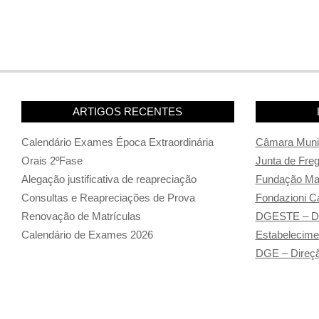
ARTIGOS RECENTES
Calendário Exames Época Extraordinária
Câmara Munic
Orais 2ºFase
Junta de Fre
Alegação justificativa de reapreciação
Fundação Man
Consultas e Reapreciações de Prova
Fondazioni Ca
Renovação de Matrículas
DGESTE – Di
Calendário de Exames 2026
Estabelecime
DGE – Direçã