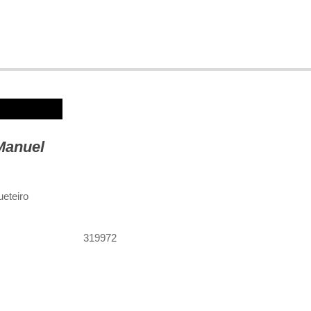
Manuel
eteiro
319972