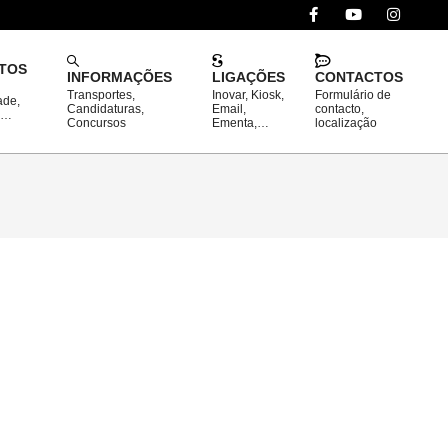
TOS
INFORMAÇÕES
LIGAÇÕES
CONTACTOS
Transportes,
Inovar, Kiosk,
Formulário de
ade,
Prim
Candidaturas,
Email,
contacto,
o…
Concursos
Ementa,…
localização
Navi
Men