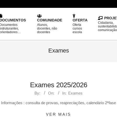
PROJE
DOCUMENTOS
COMUNIDADE
OFERTA
Cidadania,
Documentos
Alunos,
Oferta
sustentabilid
estruturantes,
docentes, não
cursos
comunicaçã
orientadores…
docentes
escola
Exames
Exames 2025/2026
By:
On:
In:
Exames
Informações : consulta de provas, reapreciações, calendário 2ªfase
VER MAIS