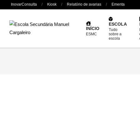
Skip
InovarConsulta
Kiosk
Relatório de avarias
Ementa
to
content
ESCOLA
INÍCIO
Tudo
ESMC
sobre a
escola