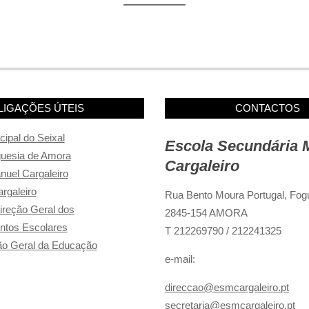
LIGAÇÕES ÚTEIS
CONTACTOS
ipal do Seixal
Escola Secundária 
guesia de Amora
Cargaleiro
uel Cargaleiro
rgaleiro
Rua Bento Moura Portugal,
Fogu
reção Geral dos
2845-154 AMORA
ntos Escolares
T 212269790 / 212241325
o Geral da Educação
e-mail:
direccao@esmcargaleiro.pt
secretaria@esmcargaleiro.pt