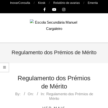
Skip
InovarConsulta
Kiosk
Relatório de avarias
Ementa
to
content
Primary
Navigation
Regulamento dos Prémios de Mérito
Menu
Regulamento dos Prémios
de Mérito
By:
On:
In:
Regulamento dos Prémios de
Mérito