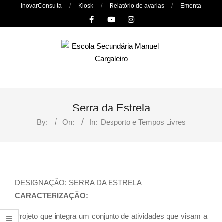
Skip
InovarConsulta
Kiosk
Relatório de avarias
Ementa
to
content
Primary
Navigation
Serra da Estrela
Menu
By:
On:
In:
Desporto e Tempos Livres
DESIGNAÇÃO: SERRA DA ESTRELA
CARACTERIZAÇÃO:
Projeto que integra um conjunto de atividades que visam a