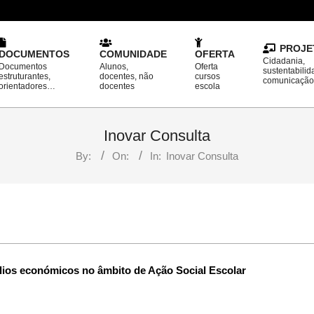
PROJE
DOCUMENTOS
COMUNIDADE
OFERTA
Cidadania,
Documentos
Alunos,
Oferta
sustentabilid
estruturantes,
docentes, não
cursos
comunicaçã
orientadores…
docentes
escola
Inovar Consulta
By:
On:
In:
Inovar Consulta
lios económicos no âmbito de Ação Social Escolar