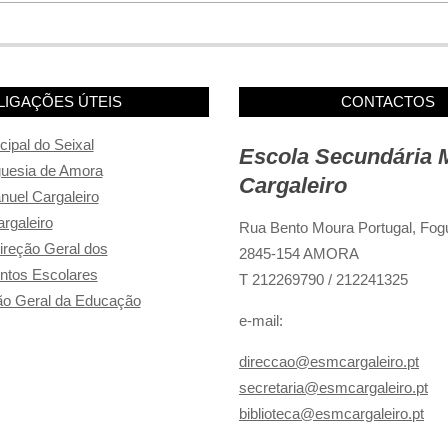
LIGAÇÕES ÚTEIS
CONTACTOS
ipal do Seixal
Escola Secundária 
guesia de Amora
Cargaleiro
uel Cargaleiro
rgaleiro
Rua Bento Moura Portugal,
Fogu
reção Geral dos
2845-154 AMORA
ntos Escolares
T 212269790 / 212241325
o Geral da Educação
e-mail:
direccao@esmcargaleiro.pt
secretaria@esmcargaleiro.pt
biblioteca@esmcargaleiro.pt