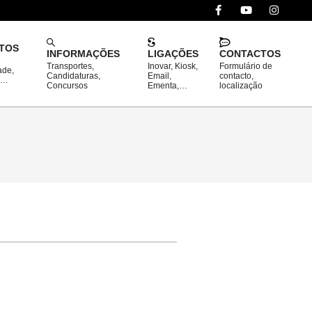
TOS
INFORMAÇÕES
LIGAÇÕES
CONTACTOS
Transportes,
Inovar, Kiosk,
Formulário de
ade,
Prim
Candidaturas,
Email,
contacto,
o…
Concursos
Ementa,…
localização
Navi
Men