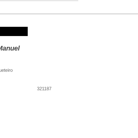
Manuel
eteiro
321187