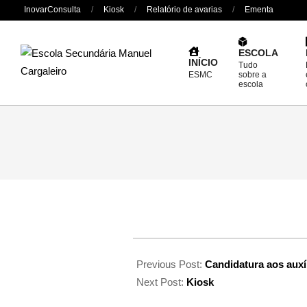
Skip
InovarConsulta
Kiosk
Relatório de avarias
Ementa
to
content
ESCOLA
INÍCIO
Tudo
ESMC
sobre a
escola
Previous Post:
Candidatura aos auxí
Next Post:
Kiosk