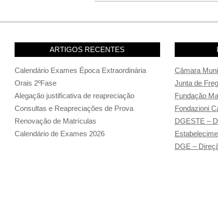
ARTIGOS RECENTES
Calendário Exames Época Extraordinária
Câmara Munic
Orais 2ºFase
Junta de Fre
Alegação justificativa de reapreciação
Fundação Man
Consultas e Reapreciações de Prova
Fondazioni Ca
Renovação de Matrículas
DGESTE – Di
Calendário de Exames 2026
Estabelecime
DGE – Direçã