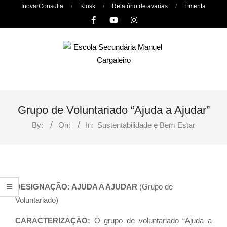
Skip
InovarConsulta
Kiosk
Relatório de avarias
Ementa
to
content
Primary
Navigation
Grupo de Voluntariado “Ajuda a Ajudar”
Menu
By:
On:
In:
Sustentabilidade e Bem Estar
DESIGNAÇÃO: AJUDA A AJUDAR
(Grupo de
Voluntariado)
CARACTERIZAÇÃO:
O grupo de voluntariado “Ajuda a