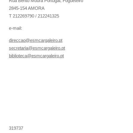
Rua Bento Moura Portugal,
Fogueteiro
2845-154 AMORA
T 212269790 / 212241325
e-mail:
direccao@esmcargaleiro.pt
secretaria@esmcargaleiro.pt
biblioteca@esmcargaleiro.pt
319737