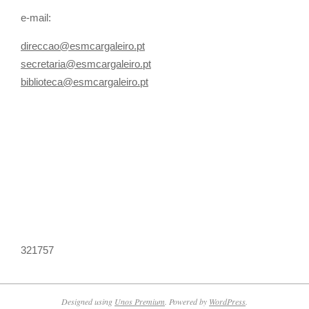
e-mail:
direccao@esmcargaleiro.pt
secretaria@esmcargaleiro.pt
biblioteca@esmcargaleiro.pt
321757
Designed using
Unos Premium
. Powered by
WordPress
.